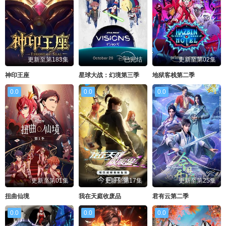
更新至第183集
已完结
更新至第02集
神印王座
星球大战：幻境第三季
地狱客栈第二季
0.0
0.0
0.0
更新至第01集
更新至第17集
更新至第25集
扭曲仙境
我在天庭收废品
君有云第二季
0.0
0.0
0.0