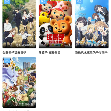
0.0
0.0
0.0
更新至第05集
HD
更新至第04集
矢野同学观察日记
熊孩子·探险熊兵
弹珠汽水瓶里的千岁同学
0.0
更新至第04集