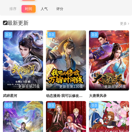
排序
时间
人气
评分
最新更新
更多
0.0
0.0
0.0
更新至第25集
更新至第130集
更新至第08集
武碎星河
动态漫画·我可以修改万物时间线第
大唐乘风录
0.0
0.0
0.0