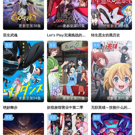
更新至第38集
更新至第05集
更新至第04集
双生武魂
Let's Play充满挑战的人生
转生恶女的黑历史
0.0
0.0
0.0
更新至第04集
更新至第05集
更新至第06集
绝妙舞步
妖怪旅馆营业中第二季
无职英雄～技能什么的毫无用处～
0.0
0.0
0.0