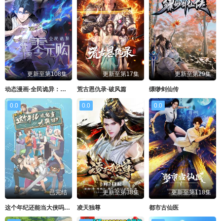
更新至第108集
更新至第17集
更新至第29集
动态漫画·全民诡异：开局掌握零元购
荒古恩仇录·破风篇
缥缈剑仙传
0.0
0.0
0.0
已完结
更新至第38集
更新至第118集
这个年纪还能当大侠吗第二季
凌天独尊
都市古仙医