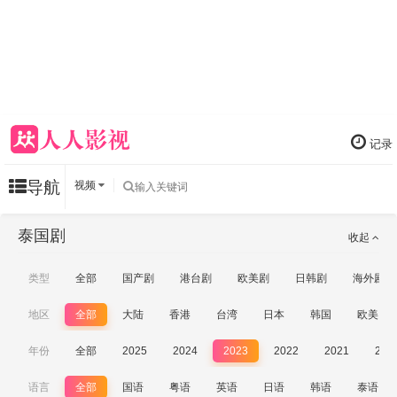
记录
导航
视频
泰国剧
收起
类型
全部
国产剧
港台剧
欧美剧
日韩剧
海外剧
地区
全部
大陆
香港
台湾
日本
韩国
欧美
年份
全部
2025
2024
2023
2022
2021
202
语言
全部
国语
粤语
英语
日语
韩语
泰语