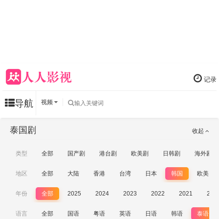
记录
导航
视频
泰国剧
收起
类型
全部
国产剧
港台剧
欧美剧
日韩剧
海外剧
地区
全部
大陆
香港
台湾
日本
韩国
欧美
年份
全部
2025
2024
2023
2022
2021
202
语言
全部
国语
粤语
英语
日语
韩语
泰语