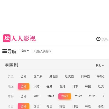
记录
导航
视频
泰国剧
收起
类型
全部
国产剧
港台剧
欧美剧
日韩剧
海外剧
地区
全部
大陆
香港
台湾
日本
韩国
欧美
年份
全部
2025
2024
2023
2022
2021
202
语言
全部
国语
粤语
英语
日语
韩语
泰语