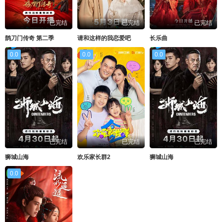
已完结
已完结
已完结
鹊刀门传奇 第二季
请和这样的我恋爱吧
长乐曲
0.0
0.0
0.0
已完结
已完结
已完结
狮城山海
欢乐家长群2
狮城山海
0.0