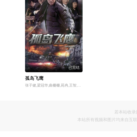
已完结
孤岛飞鹰
张子健,梁冠华,曲栅栅,苑冉,王智,刘亚津,严燕生,戴云霞,平田康之,铃木美妃
若本站收录
本站所有视频和图片均来自互联