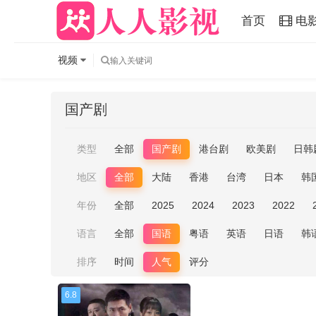
首页
电
视频
国产剧
类型
全部
国产剧
港台剧
欧美剧
日韩
地区
全部
大陆
香港
台湾
日本
韩
年份
全部
2025
2024
2023
2022
语言
全部
国语
粤语
英语
日语
韩
排序
时间
人气
评分
6.8