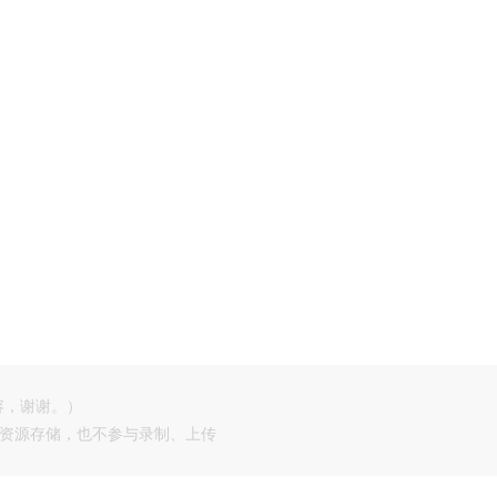
容，谢谢。）
供资源存储，也不参与录制、上传