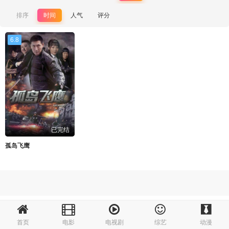
排序
时间
人气
评分
6.8
已完结
孤岛飞鹰
首页
电影
电视剧
综艺
动漫