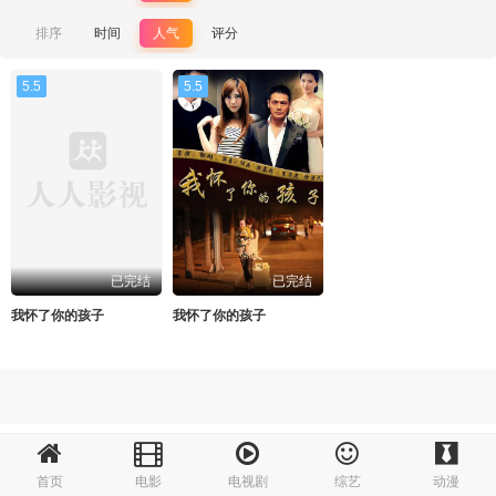
排序
时间
人气
评分
5.5
5.5
已完结
已完结
我怀了你的孩子
我怀了你的孩子
首页
电影
电视剧
综艺
动漫