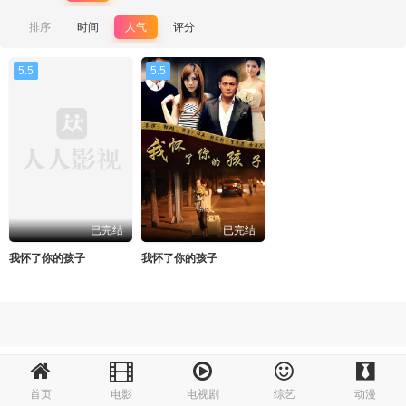
排序
时间
人气
评分
5.5
5.5
已完结
已完结
我怀了你的孩子
我怀了你的孩子
首页
电影
电视剧
综艺
动漫