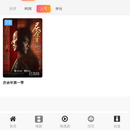
排序
时间
人气
评分
7.9
已完结
庆余年第一季
首页
电影
电视剧
综艺
动漫