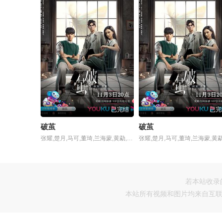
已完结
已完
破茧
破茧
张耀,楚月,马可,董琦,兰海蒙,黄勐,杨诚诚,扈天翼,梁志港,丁嘉丽,陶红,邢岷山,霍青,马跃
若本站收录
本站所有视频和图片均来自互联