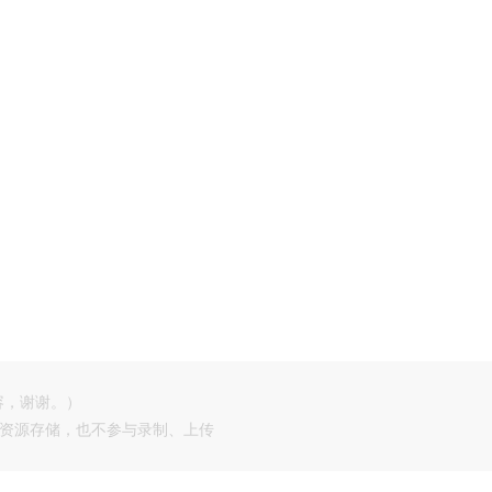
容，谢谢。）
供资源存储，也不参与录制、上传