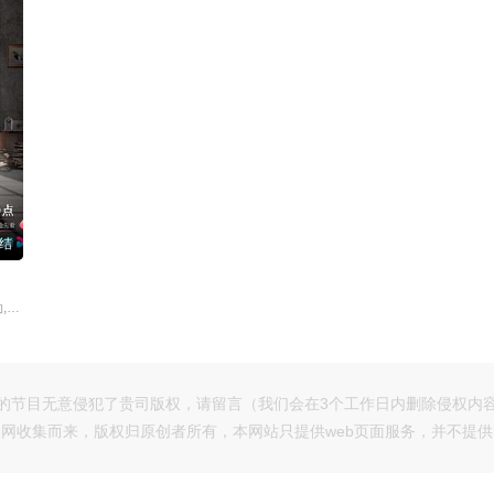
结
张耀,楚月,马可,董琦,兰海蒙,黄勐,杨诚诚,扈天翼,梁志港,丁嘉丽,陶红,邢岷山,霍青,马跃
的节目无意侵犯了贵司版权，请留言（我们会在3个工作日内删除侵权内
网收集而来，版权归原创者所有，本网站只提供web页面服务，并不提