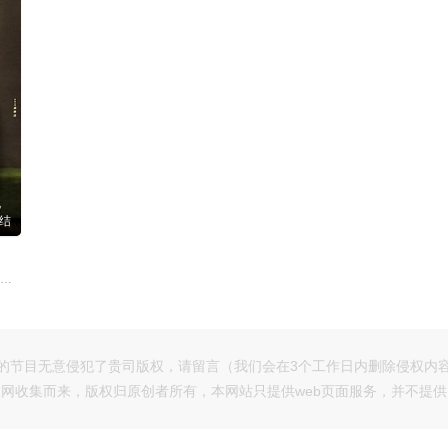
结
檀健次,金世佳,陆妍淇,张柏嘉,朱嘉琦,金丰,秦海璐,房子斌,武笑羽,刘美彤
的节目无意侵犯了贵司版权，请留言（我们会在3个工作日内删除侵权内
网收集而来，版权归原创者所有，本网站只提供web页面服务，并不提