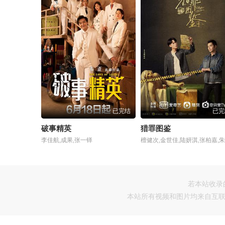
已完结
已完
破事精英
猎罪图鉴
李佳航,成果,张一铎
若本站收录
本站所有视频和图片均来自互联