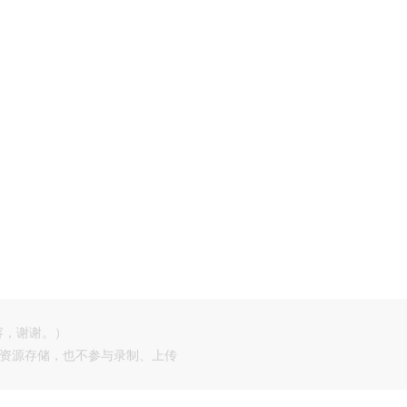
容，谢谢。）
供资源存储，也不参与录制、上传