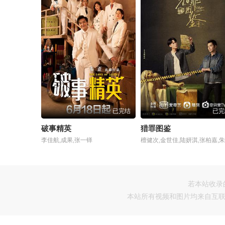
已完结
已完
破事精英
猎罪图鉴
李佳航,成果,张一铎
若本站收录
本站所有视频和图片均来自互联