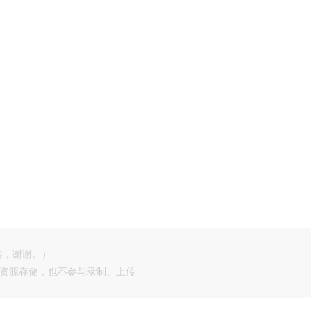
容，谢谢。）
供资源存储，也不参与录制、上传