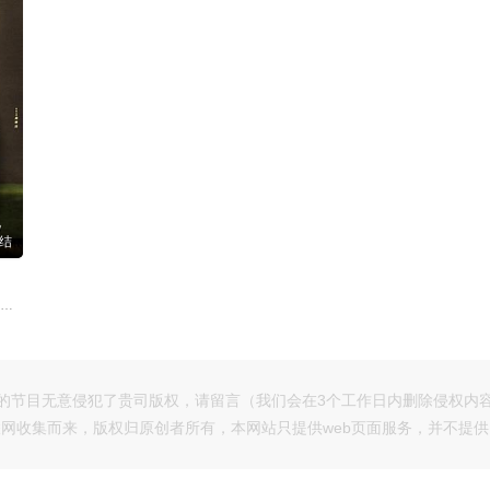
结
檀健次,金世佳,陆妍淇,张柏嘉,朱嘉琦,金丰,秦海璐,房子斌,武笑羽,刘美彤
的节目无意侵犯了贵司版权，请留言（我们会在3个工作日内删除侵权内
网收集而来，版权归原创者所有，本网站只提供web页面服务，并不提