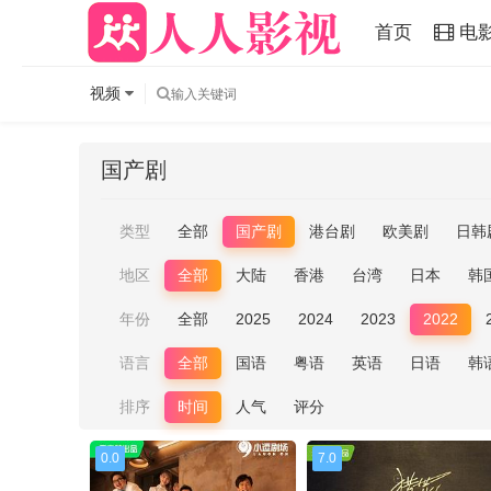
首页
电
视频
国产剧
类型
全部
国产剧
港台剧
欧美剧
日韩
地区
全部
大陆
香港
台湾
日本
韩
年份
全部
2025
2024
2023
2022
语言
全部
国语
粤语
英语
日语
韩
排序
时间
人气
评分
0.0
7.0