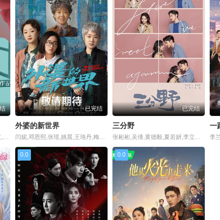
结
已完结
已完结
外婆的新世界
三分野
一
宋茜,陈妍希,陆毅,经超,孙坚,潘虹,吴冕,梁天,岳红,孙宁,杨青,施京明,曹征,田岷,白志迪,王丽云,姜瑞霖,宗平,张可盈,李依晓,曲栅栅,迟嘉,丁洋,崔绍涵,许龄月,淮文,曹克难,闫勤,罗奕,岳以恩,吴晓东,谭峰,李丽虹,金铁峰,冯瓅,张琪,鞠江,吕鑫
闫妮,邓恩熙,张瑶,姚晨,王珞丹,梅婷,黄尧,刘琳,张子贤,苗苗,耿乐,侯岩松,郭柯宇,李乃文,邹元清,焦刚,辛云来,芦芳生,李倩,赵滨,尹智玄,李沐然,于晓璘,王玥晞,吕星辰,张雪琳,巩容尔,田小洁,周逵,谢承颖,林俊毅,李逸男,葛四,黄飞,段博文,麻骏,方晓莉,牟紫,田淼,傅隽,徐玉琨,陈博豪,邓飞,李萍,王劲松,徐悦,王宏伟,荣飞,刘涛,马吟吟,康群智,沈保平,李俊贤,马驰,宫小喧,寇智国,师悦玲,王妍之,张晓谦,李勤勤,迟蓬,张熙然,张陆,于莎莎,王沛禄
张彬彬,吴倩,黄德毅,夏若妍,李立群,李依晓,梁大维,张晞临,施京明
0.0
0.0