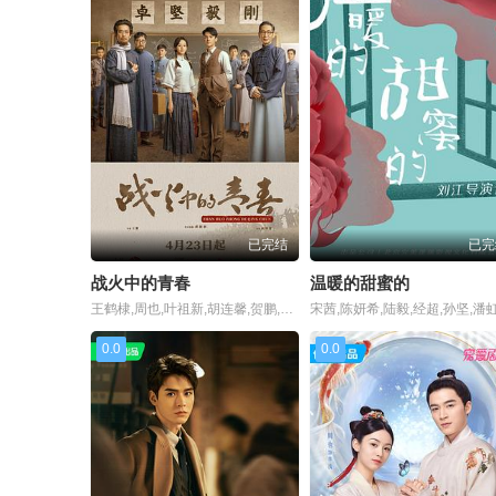
已完结
已完
战火中的青春
温暖的甜蜜的
王鹤棣,周也,叶祖新,胡连馨,贺鹏,王仁君,王羽铮,王玥兮,金志浩,夏梦,李哲豪,陈政阳,于非凡,李普,张量 ,林典涵,朱梓瑜,黄金成,王劲松,毕彦君,马跃,马少骅,王鑫,蒋恺,李博,俞灏明,王志飞,谭凯,刘佩琦,高曙光,宗平,霍桠明,吴健,程煜,丛珊,安杰
0.0
0.0