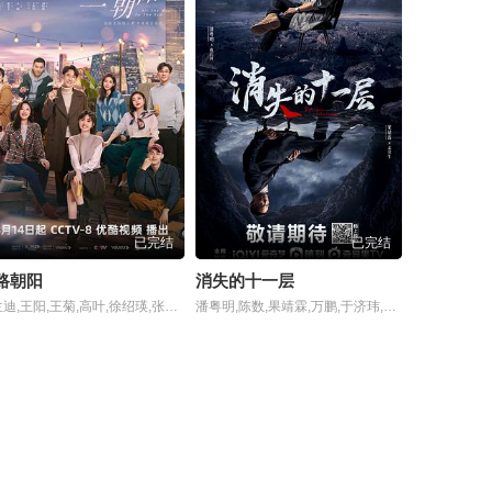
已完结
已完结
路朝阳
消失的十一层
李兰迪,王阳,王菊,高叶,徐绍瑛,张艺上,王皓,王宥钧,任彬,刘恒甫
潘粤明,陈数,果靖霖,万鹏,于济玮,孙岩,陈昊蓝,王铮,刘帅良,汪汐潮,张译文