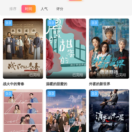
排序
时间
人气
评分
0.0
0.0
0.0
已完结
已完结
已完结
战火中的青春
温暖的甜蜜的
外婆的新世界
0.0
0.0
0.0