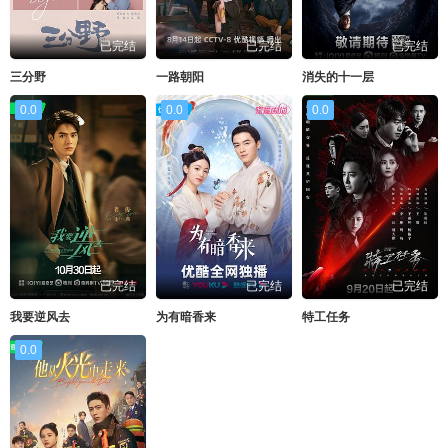
已完结
已完结
已完结
三分野
一路朝阳
消失的十一层
0.0
0.0
0.0
已完结
已完结
已完结
我要逆风去
为有暗香来
特工任务
0.0