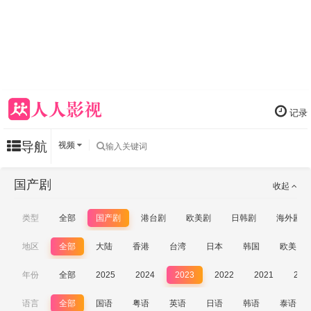
记录
导航
视频
国产剧
收起
类型
全部
国产剧
港台剧
欧美剧
日韩剧
海外剧
地区
全部
大陆
香港
台湾
日本
韩国
欧美
年份
全部
2025
2024
2023
2022
2021
202
语言
全部
国语
粤语
英语
日语
韩语
泰语