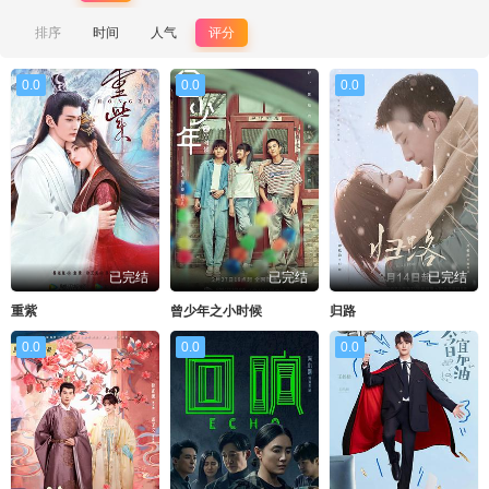
排序
时间
人气
评分
0.0
0.0
0.0
已完结
已完结
已完结
重紫
曾少年之小时候
归路
0.0
0.0
0.0