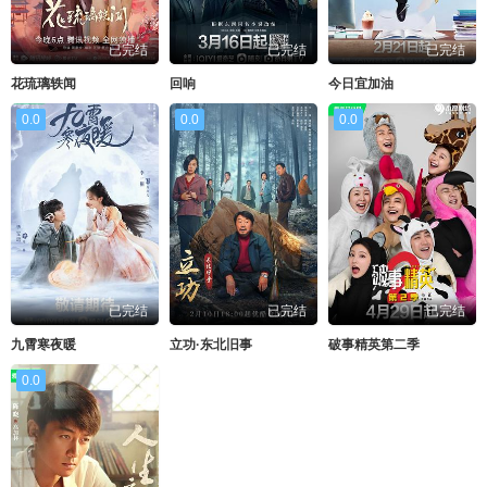
已完结
已完结
已完结
花琉璃轶闻
回响
今日宜加油
0.0
0.0
0.0
已完结
已完结
已完结
九霄寒夜暖
立功·东北旧事
破事精英第二季
0.0