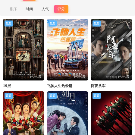
排序
时间
人气
评分
0.0
0.0
0.0
已完结
已完结
已完结
19层
飞驰人生热爱篇
阿麦从军
0.0
0.0
0.0