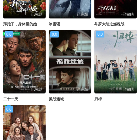
已完结
已完结
已完结
拜托了，身体里的她
冰雪谣
斗罗大陆之燃魂战
0.0
0.0
0.0
已完结
已完结
已完结
二十一天
孤战迷城
归棹
0.0