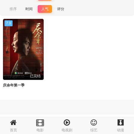
排序
时间
人气
评分
7.9
已完结
庆余年第一季
首页
电影
电视剧
综艺
动漫