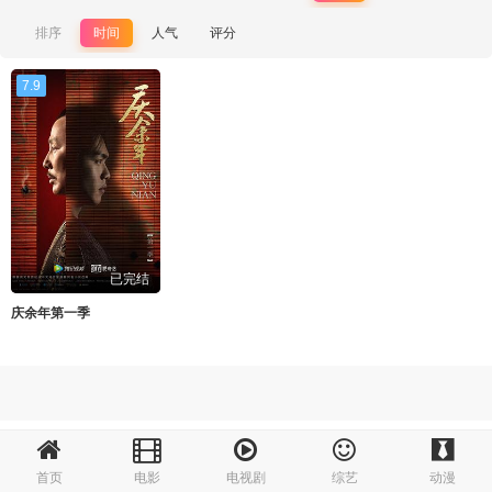
排序
时间
人气
评分
7.9
已完结
庆余年第一季
首页
电影
电视剧
综艺
动漫