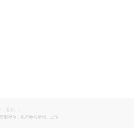
容，谢谢。）
供资源存储，也不参与录制、上传