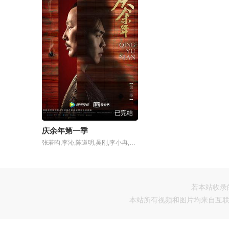
已完结
庆余年第一季
张若昀,李沁,陈道明,吴刚,李小冉,袁泉,于荣光,辛芷蕾,李纯,宋轶,刘桦,田雨,王阳,于小伟,郭麒麟,高曙光,李强,于洋,海一天,肖战,佟梦实,刘端端,张昊唯,李俊贤,刘润南,韩玖诺,刘美彤,韩昊霖,崔志刚,贾景晖,代文雯,李子峰,崔鹏,杜玉明,赵柯,许还山,曹翠芬,李建义,郑毓芝,梁爱琪,李洪权,赫子铭,罗二羊,傅迦,赵振廷,董可飞,康杰,张恒瑞,郭家诺,常铖,于安,淮文,孙亦沐,王铮,邓童天,乔于庭,林静,于小鸣,姜洋,东靖川,阎鹤祥
若本站收录
本站所有视频和图片均来自互联