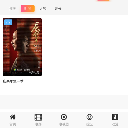
排序
时间
人气
评分
7.9
已完结
庆余年第一季
首页
电影
电视剧
综艺
动漫