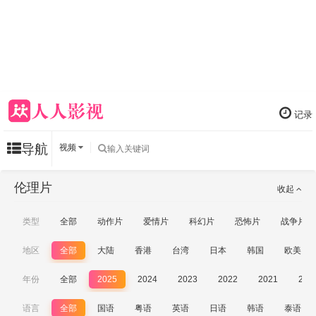
记录
导航
视频
伦理片
收起
类型
全部
动作片
爱情片
科幻片
恐怖片
战争片
地区
全部
大陆
香港
台湾
日本
韩国
欧美
年份
全部
2025
2024
2023
2022
2021
202
语言
全部
国语
粤语
英语
日语
韩语
泰语