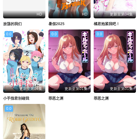
HD
HD
更新至第04集
放荡的我们
暑假2025
橘君抱紧我吧！
0.0
0.0
0.0
更新至第04集
更新至第01集
更新至第01集
小手指君别碰我
罪恶之渊
罪恶之渊
0.0