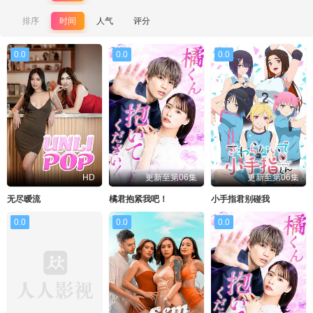
排序
时间
人气
评分
0.0
0.0
0.0
HD
更新至第06集
更新至第06集
无尽暧流
橘君抱紧我吧！
小手指君别碰我
0.0
0.0
0.0