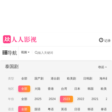
记录
导航
视频
泰国剧
收起
类型
全部
国产剧
港台剧
欧美剧
日韩剧
海外剧
地区
全部
大陆
香港
台湾
日本
韩国
欧美
年份
全部
2025
2024
2023
2022
2021
202
语言
全部
国语
粤语
英语
日语
韩语
泰语