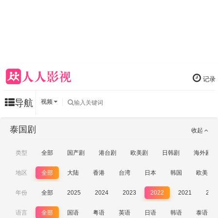
记录
导航
视频
泰国剧
收起
类型
全部
国产剧
港台剧
欧美剧
日韩剧
海外剧
地区
全部
大陆
香港
台湾
日本
韩国
欧美
年份
全部
2025
2024
2023
2022
2021
202
语言
全部
国语
粤语
英语
日语
韩语
泰语