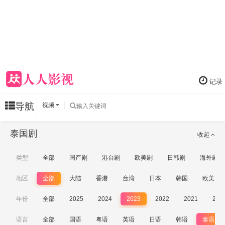
记录
导航
视频
泰国剧
收起
类型
全部
国产剧
港台剧
欧美剧
日韩剧
海外剧
地区
全部
大陆
香港
台湾
日本
韩国
欧美
年份
全部
2025
2024
2023
2022
2021
202
语言
全部
国语
粤语
英语
日语
韩语
泰语