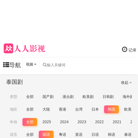
记录
导航
视频
泰国剧
收起
类型
全部
国产剧
港台剧
欧美剧
日韩剧
海外剧
地区
全部
大陆
香港
台湾
日本
韩国
欧美
年份
全部
2025
2024
2023
2022
2021
202
语言
全部
国语
粤语
英语
日语
韩语
泰语