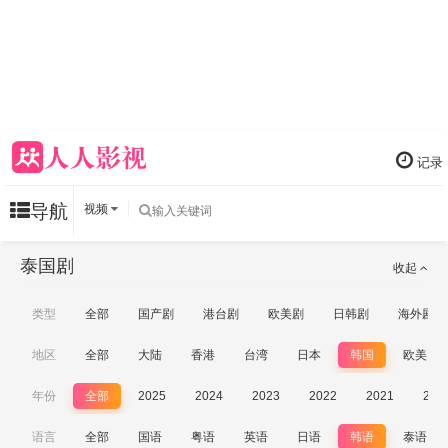
记录
导航
视频
泰国剧
收起
类型
全部
国产剧
港台剧
欧美剧
日韩剧
海外剧
地区
全部
大陆
香港
台湾
日本
韩国
欧美
年份
全部
2025
2024
2023
2022
2021
202
语言
全部
国语
粤语
英语
日语
韩语
泰语