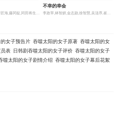
不幸的幸会
大泉洋,宫崎葵,北村匠海,藤冈靛,冈田将生,高畑淳子,宇野祥平
李政宰,林智妍,金志勋,徐智慧,吴涟序,崔奎华,全晟佑,金宰澈,罗映姫,全秀景,金贤镇,陈浩恩,金范来
阳的女子预告片
吞噬太阳的女子原著
吞噬太阳的女
演员表
日韩剧吞噬太阳的女子评价
吞噬太阳的女子
吞噬太阳的女子剧情介绍
吞噬太阳的女子幕后花絮