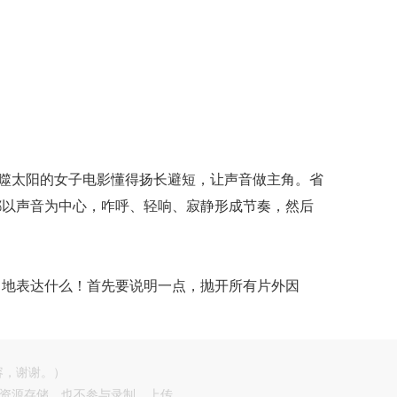
噬太阳的女子电影懂得扬长避短，让声音做主角。省
都以声音为中心，咋呼、轻响、寂静形成节奏，然后
力地表达什么！首先要说明一点，抛开所有片外因
容，谢谢。）
供资源存储，也不参与录制、上传