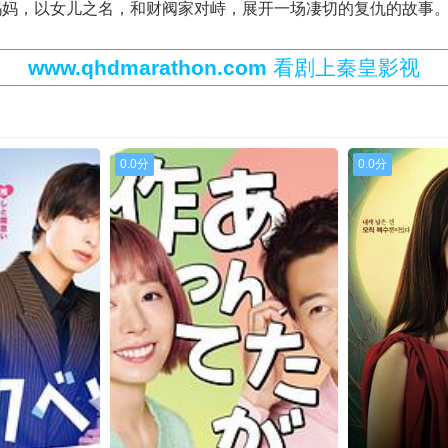
妈妈，以女儿之名，和财阀家对峙，展开一场凄切的复仇的故事
75集
第76集
第77集
第7
www.qhdmarathon.com
看剧上秦皇影视
83集
第84集
第85集
第8
91集
第92集
第93集
第9
0.0分
0.0分