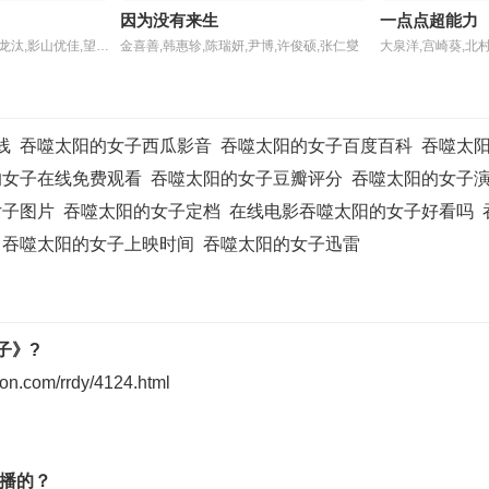
因为没有来生
一点点超能力
水上恒司,山田杏奈,坂东龙汰,影山优佳,望月步,鸣海唯,萩原护,高桥侃,染谷将太,远藤雄弥,アフロ,森田想
金喜善,韩惠轸,陈瑞妍,尹博,许俊硕,张仁燮
线
吞噬太阳的女子西瓜影音
吞噬太阳的女子百度百科
吞噬太
的女子在线免费观看
吞噬太阳的女子豆瓣评分
吞噬太阳的女子
女子图片
吞噬太阳的女子定档
在线电影吞噬太阳的女子好看吗
吞噬太阳的女子上映时间
吞噬太阳的女子迅雷
子》?
on.com/rrdy/4124.html
开播的？