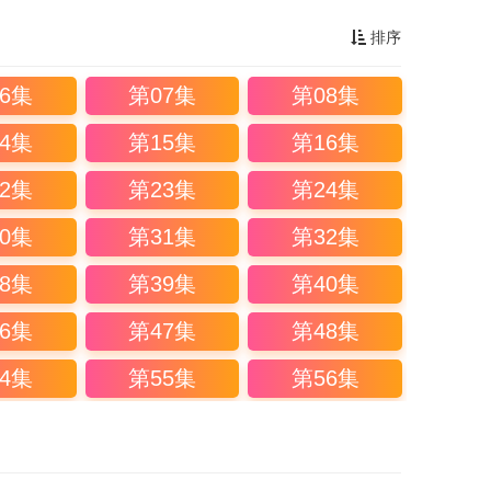
排序
6集
第07集
第08集
4集
第15集
第16集
2集
第23集
第24集
0集
第31集
第32集
8集
第39集
第40集
6集
第47集
第48集
4集
第55集
第56集
2集
第63集
第64集
0集
第71集
第72集