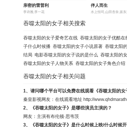
亲密的雷普利
伴人而生
李诗雅,李一花
吞噬太阳的女子相关搜索
吞噬太阳的女子爱奇艺在线
吞噬太阳的女子优酷在
子什么时候播
吞噬太阳的女子小说原著
吞噬太阳
结局
电影吞噬太阳的女子说的是什么
吞噬太阳的
吞噬太阳的女子人物关系
吞噬太阳的女子角色介绍
吞噬太阳的女子相关问题
1、请问哪个平台可以免费在线观看《吞噬太阳的女
秦皇影视
网友：在线观看地址
http://www.qhdmarath
2、《吞噬太阳的女子》是哪些演员主演的？
网友：主演有布伦顿·思韦茨
3、《吞噬太阳的女子》是什么时候上映/什么时候