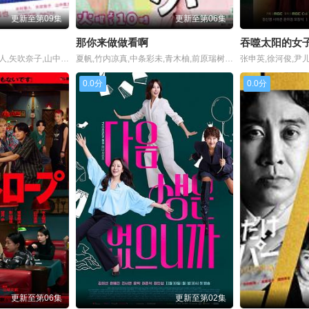
更新至第09集
更新至第06集
那你来做做看啊
吞噬太阳的女
畑芽育,大桥和也,木村慧人,矢吹奈子,山中柔太朗,大久保波留,NAOYA
夏帆,竹内凉真,中条彩未,青木柚,前原瑞树,门仓早彩,乐驱,柴田杏花,菅原大吉,池津祥子
张申英,徐河俊,尹
0.0分
0.0分
更新至第06集
更新至第02集