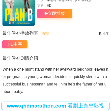
更新：
HD
立即播放
最佳候补播放列表
高清3
排序
HD中字
最佳候补剧情介绍
When a one night stand with her awkward neighbor leaves h
er pregnant, a young woman decides to quickly sleep with a
successful businessman and tell him he's the father of her u
nborn baby.
www.qhdmarathon.com
看剧上秦皇影视