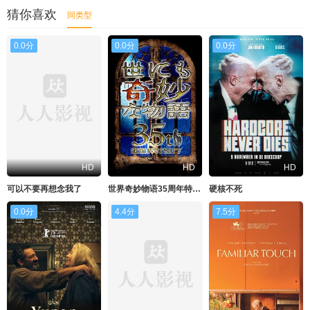
猜你喜欢
同类型
0.0分
0.0分
0.0分
HD
HD
HD
可以不要再想念我了
世界奇妙物语35周年特别篇～传奇名作秋季特别篇
硬核不死
0.0分
4.4分
7.5分