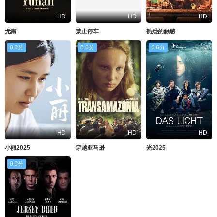
HD
HD
HD
尤南
禁止停车
熟悉的触感
0.0分
0.0分
6.6分
HD
HD
HD
小丽2025
穿越亚马逊
光2025
0.0分