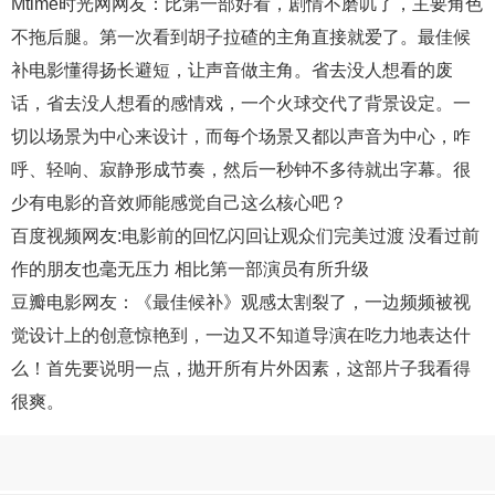
Mtime时光网
网友：比第一部好看，剧情不磨叽了，主要角色
不拖后腿。第一次看到胡子拉碴的主角直接就爱了。最佳候
补电影懂得扬长避短，让声音做主角。省去没人想看的废
话，省去没人想看的感情戏，一个火球交代了背景设定。一
切以场景为中心来设计，而每个场景又都以声音为中心，咋
呼、轻响、寂静形成节奏，然后一秒钟不多待就出字幕。很
少有电影的音效师能感觉自己这么核心吧？
百度视频
网友:电影前的回忆闪回让观众们完美过渡 没看过前
作的朋友也毫无压力 相比第一部演员有所升级
豆瓣电影
网友：《最佳候补》观感太割裂了，一边频频被视
觉设计上的创意惊艳到，一边又不知道导演在吃力地表达什
么！首先要说明一点，抛开所有片外因素，这部片子我看得
很爽。