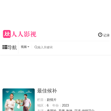
记录
导航
视频
最佳候补
栏目：
剧情片
地区：
6
年份：
2023
主演：
李慧玲
乔恩·海德
莎诺·伊丽莎白