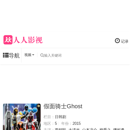
记录
导航
视频
假面骑士Ghost
栏目：
日韩剧
地区：
5
年份：
2015
主演：
西銘駿
大泽光
山本凉介
柳喬之
磯村勇