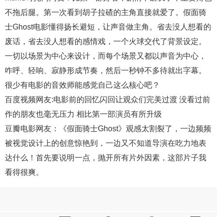
不拖后腿。第一次看到胡子拉碴的主角直接就爱了。假面骑
士Ghost电影懂得扬长避短，让声音做主角。省去没人想看的
废话，省去没人想看的感情戏，一个火球交代了背景设定。
一切以场景为中心来设计，而每个场景又都以声音为中心，
咋呼、轻响、寂静形成节奏，然后一秒钟不多待就出字幕。
很少有电影的音效师能感觉自己这么核心吧？
百度视频
网友:电影前的回忆闪回让观众们完美过渡 没看过前
作的朋友也毫无压力 相比第一部演员有所升级
豆瓣电影
网友：《假面骑士Ghost》观感太割裂了，一边频频
被视觉设计上的创意惊艳到，一边又不知道导演在吃力地表
达什么！首先要说明一点，抛开所有片外因素，这部片子我
看得很爽。