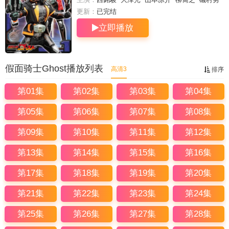
斗
竹中直人
悠木碧
更新：
已完结
立即播放
假面骑士Ghost播放列表
高清3
排序
第01集
第02集
第03集
第04集
第05集
第06集
第07集
第08集
第09集
第10集
第11集
第12集
第13集
第14集
第15集
第16集
第17集
第18集
第19集
第20集
第21集
第22集
第23集
第24集
第25集
第26集
第27集
第28集