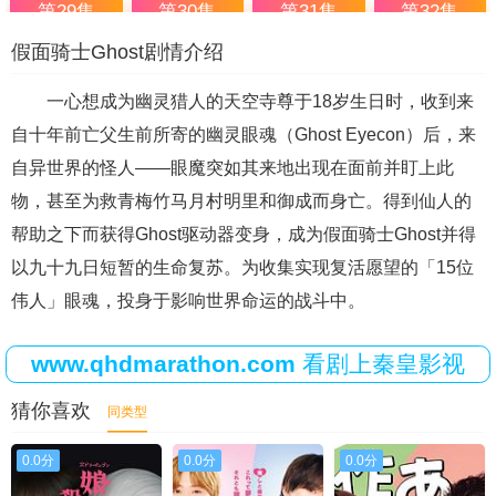
第29集
第30集
第31集
第32集
假面骑士Ghost剧情介绍
第33集
第34集
第35集
第36集
第37集
第38集
第39集
第40集
一心想成为幽灵猎人的天空寺尊于18岁生日时，收到来
自十年前亡父生前所寄的幽灵眼魂（Ghost Eyecon）后，来
第41集
第42集
第43集
第44集
自异世界的怪人——眼魔突如其来地出现在面前并盯上此
第45集
第46集
第47集
第48集
物，甚至为救青梅竹马月村明里和御成而身亡。得到仙人的
第49集
第50集
帮助之下而获得Ghost驱动器变身，成为假面骑士Ghost并得
以九十九日短暂的生命复苏。为收集实现复活愿望的「15位
伟人」眼魂，投身于影响世界命运的战斗中。
www.qhdmarathon.com
看剧上秦皇影视
猜你喜欢
同类型
0.0分
0.0分
0.0分