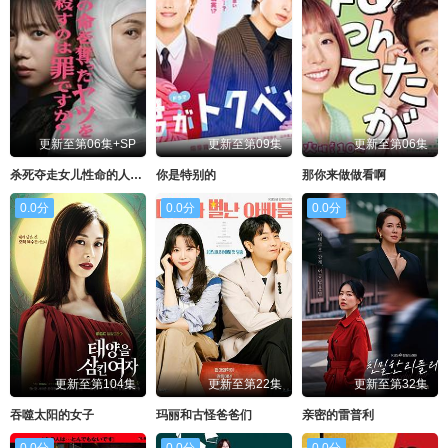
更新至第06集+SP
更新至第09集
更新至第06集
杀死夺走女儿性命的人是罪吗？
你是特别的
那你来做做看啊
0.0分
0.0分
0.0分
更新至第104集
更新至第22集
更新至第32集
吞噬太阳的女子
玛丽和古怪爸爸们
亲密的雷普利
0.0分
0.0分
0.0分