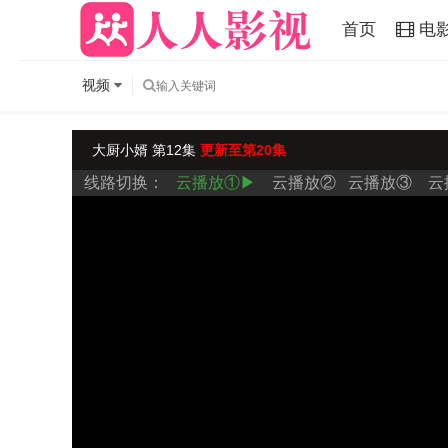
首页
电
视频
大厨小婿 第12集
更新至第20集