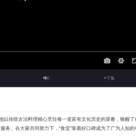
0
下集
。他以传统古法料理精心烹饪每一道富有文化历史的菜肴，唤醒
服务。在大家共同努力下，“食堂”靠着好口碑成为了广为人知的