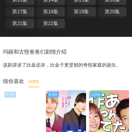
第17集
第18集
第19集
第20集
第21集
第22集
玛丽和古怪爸爸们剧情介绍
该剧讲述了比血还浓，比金子更坚韧的奇怪家庭的诞生。
猜你喜欢
同类型
0.0分
0.0分
0.0分