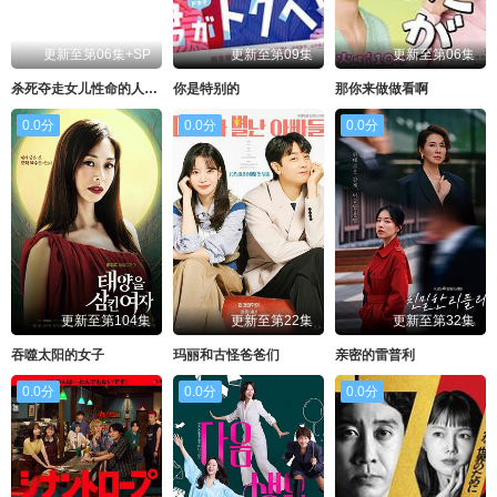
更新至第06集+SP
更新至第09集
更新至第06集
杀死夺走女儿性命的人是罪吗？
你是特别的
那你来做做看啊
0.0分
0.0分
0.0分
更新至第104集
更新至第22集
更新至第32集
吞噬太阳的女子
玛丽和古怪爸爸们
亲密的雷普利
0.0分
0.0分
0.0分