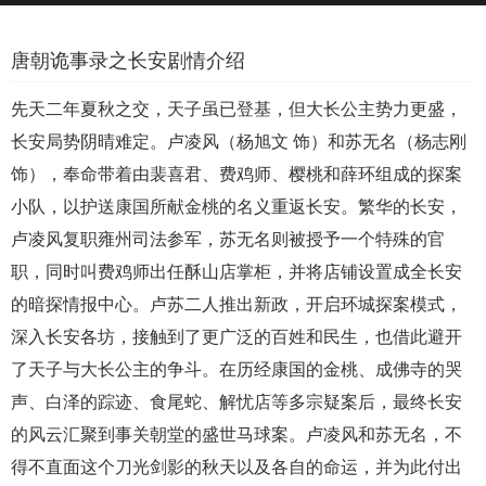
唐朝诡事录之长安剧情介绍
先天二年夏秋之交，天子虽已登基，但大长公主势力更盛，
长安局势阴晴难定。卢凌风（杨旭文 饰）和苏无名（杨志刚
饰），奉命带着由裴喜君、费鸡师、樱桃和薛环组成的探案
小队，以护送康国所献金桃的名义重返长安。繁华的长安，
卢凌风复职雍州司法参军，苏无名则被授予一个特殊的官
职，同时叫费鸡师出任酥山店掌柜，并将店铺设置成全长安
的暗探情报中心。卢苏二人推出新政，开启环城探案模式，
深入长安各坊，接触到了更广泛的百姓和民生，也借此避开
了天子与大长公主的争斗。在历经康国的金桃、成佛寺的哭
声、白泽的踪迹、食尾蛇、解忧店等多宗疑案后，最终长安
的风云汇聚到事关朝堂的盛世马球案。卢凌风和苏无名，不
得不直面这个刀光剑影的秋天以及各自的命运，并为此付出