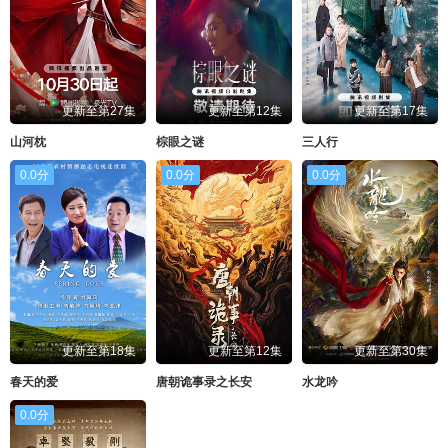
更新至第27集
更新至第12集
更新至第17集
山河枕
棕眼之谜
三人行
0.0分
0.0分
0.0分
更新至第18集
更新至第12集
更新至第30集
春天的爱
唐朝诡事录之长安
水龙吟
0.0分