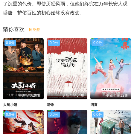
了沉重的代价。即使历经风雨，但他们终究在万年长安大观
盛唐，护佑百姓的初心始终没有改变。
猜你喜欢
同类型
0.0分
0.0分
0.0分
更新至第20集
更新至第04集
更新至第12集
大厨小婿
隐锋
四喜
0.0分
0.0分
0.0分