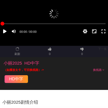
下一集
刷新
0
0
小丽2025
HD中字
（如播放太卡，可切换线路）->
换线路
HD中字
小丽2025剧情介绍