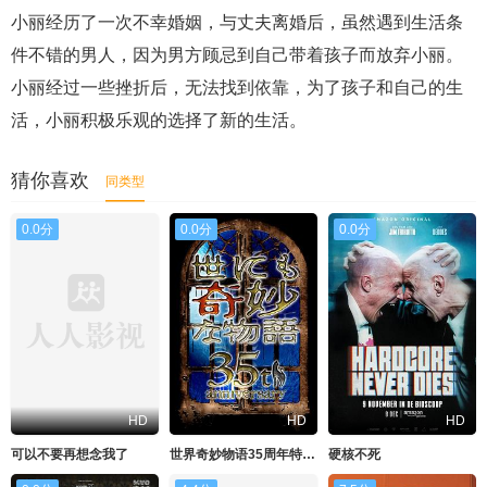
小丽经历了一次不幸婚姻，与丈夫离婚后，虽然遇到生活条
件不错的男人，因为男方顾忌到自己带着孩子而放弃小丽。
小丽经过一些挫折后，无法找到依靠，为了孩子和自己的生
活，小丽积极乐观的选择了新的生活。
猜你喜欢
同类型
0.0分
0.0分
0.0分
HD
HD
HD
可以不要再想念我了
世界奇妙物语35周年特别篇～传奇名作秋季特别篇
硬核不死