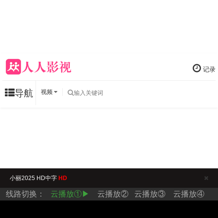
记录
导航
视频
小丽2025 HD中字
HD