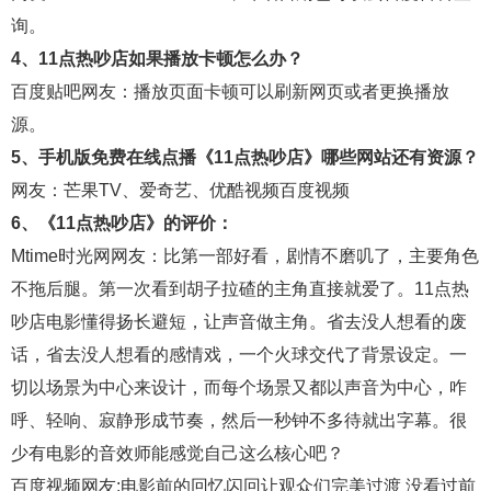
20230731
20230801
20230802
20230803
询。
4、11点热吵店如果播放卡顿怎么办？
20230807
20230808
20230809
20230810
百度贴吧
网友：播放页面卡顿可以刷新网页或者更换播放
20230814
20230815
20230816
20230817
源。
20230821
20230822
20230823
20230824
5、手机版免费在线点播《11点热吵店》哪些网站还有资源？
网友：
芒果TV
、
爱奇艺
、
优酷视频
百度视频
20230828
20230829
20230830
20230831
6、《11点热吵店》的评价：
20230904
20230905
20230906
20230907
Mtime时光网
网友：比第一部好看，剧情不磨叽了，主要角色
20230911
20230912
20230913
20230914
不拖后腿。第一次看到胡子拉碴的主角直接就爱了。11点热
吵店电影懂得扬长避短，让声音做主角。省去没人想看的废
20230918
20230919
20230920
20230921
话，省去没人想看的感情戏，一个火球交代了背景设定。一
20230925
20230926
20230927
20230928
切以场景为中心来设计，而每个场景又都以声音为中心，咋
20231002
20231003
20231004
20231005
呼、轻响、寂静形成节奏，然后一秒钟不多待就出字幕。很
少有电影的音效师能感觉自己这么核心吧？
20231009
20231010
20231011
20231012
百度视频
网友:电影前的回忆闪回让观众们完美过渡 没看过前