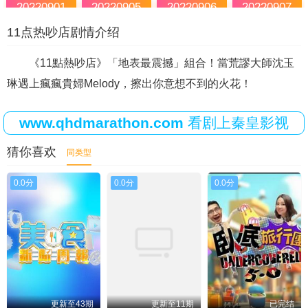
20220901
20220905
20220906
20220907
11点热吵店剧情介绍
20220908
20220912
20220913
20220914
20220915
20220919
20220920
20220921
《11點熱吵店》「地表最震撼」組合！當荒謬大師沈玉
琳遇上瘋瘋貴婦Melody，擦出你意想不到的火花！
20220922
20220926
20220927
20220928
20220929
20221003
20221004
20221005
www.qhdmarathon.com
看剧上秦皇影视
20221006
20221010
20221011
20221012
猜你喜欢
同类型
20221013
20221017
20221018
20221019
0.0分
0.0分
0.0分
20221020
20221024
20221025
20221026
20221027
20221031
20221101
20221102
20221103
20221107
20221108
20221109
20221110
20221114
20221115
20221116
更新至43期
更新至11期
已完结