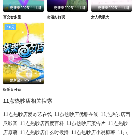
更新至20251111期
更新至20251111期
更新至20251111期
20230220
20230221
20230222
20230223
百变智多星
命运好好玩
女人我最大
20230227
20230228
20230301
20230302
7.6分
20230307
20230308
20230309
20230313
20230314
20230315
20230316
20230320
20230321
20230322
20230323
20230327
20230328
20230329
20230330
20230403
更新至20251111期
20230404
20230405
20230406
20230411
娱乐百分百
20230412
20230413
20230417
20230418
11点热吵店相关搜索
20230419
20230420
20230424
20230425
11点热吵店爱奇艺在线
11点热吵店优酷在线
11点热吵店西
20230426
20230427
20230501
20230502
瓜影音
11点热吵店百度百科
11点热吵店预告片
11点热吵
20230503
20230504
20230508
20230509
店原著
11点热吵店什么时候播
11点热吵店小说原著
11点