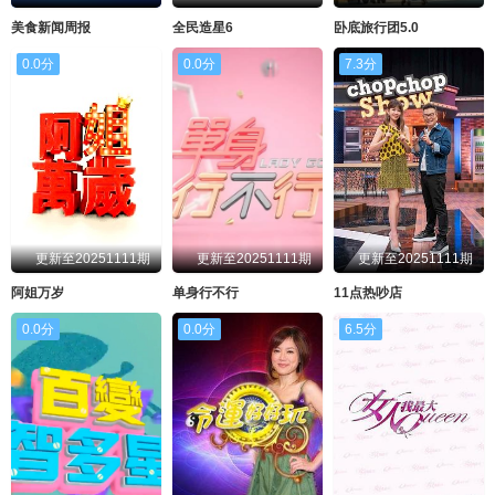
20221117
20221121
20221122
20221123
美食新闻周报
全民造星6
卧底旅行团5.0
20221124
20221128
20221129
20221130
0.0分
0.0分
7.3分
20221201
20221205
20221206
20221207
20221208
20221212
20221213
20221214
20221215
20221219
20221220
20221221
20221222
20221226
20221227
20221228
更新至20251111期
更新至20251111期
更新至20251111期
20221229
20230102
20230103
20230104
阿姐万岁
单身行不行
11点热吵店
20230105
20230109
20230110
20230111
0.0分
0.0分
6.5分
20230112
20230116
20230117
20230118
20230119
20230130
20230131
20230201
20230202
20230206
20230208
20230209
20230213
20230214
20230215
20230216