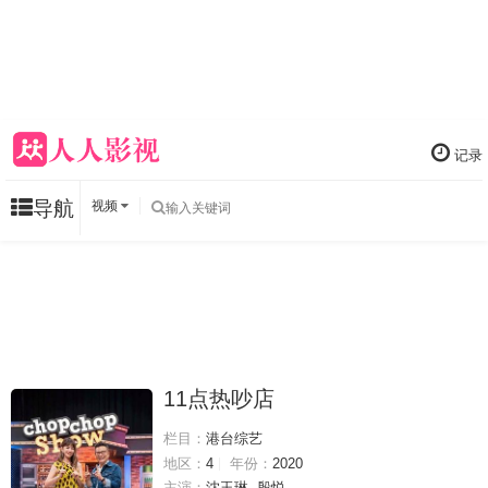
记录
导航
视频
11点热吵店
栏目：
港台综艺
地区：
4
年份：
2020
主演：
沈玉琳
殷悦