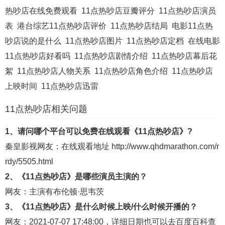
热吵店在线免费观看
11点热吵店豆瓣评分
11点热吵店演员
20230510
20230511
20230515
20230516
表
港台综艺11点热吵店评价
11点热吵店结局
电影11点热
20230517
20230518
20230522
20230523
吵店说的是什么
11点热吵店图片
11点热吵店定档
在线电影
20230524
20230525
20230530
20230531
11点热吵店好看吗
11点热吵店剧情介绍
11点热吵店幕后花
絮
11点热吵店人物关系
11点热吵店角色介绍
11点热吵店
20230601
20230605
20230606
20230607
上映时间
11点热吵店迅雷
20230608
20230612
20230613
20230614
11点热吵店相关问题
20230615
20230619
20230620
20230621
1、请问哪个平台可以免费在线观看《11点热吵店》?
20230622
20230626
20230627
20230628
秦皇影视
网友：在线观看地址
http://www.qhdmarathon.com/r
20230629
20230703
20230704
20230705
rdy/5505.html
20230706
20230710
20230711
20230712
2、《11点热吵店》是哪些演员主演的？
网友：主演有布伦顿·思韦茨
20230717
20230718
20230719
20230720
3、《11点热吵店》是什么时候上映/什么时候开播的？
20230724
20230725
20230726
20230727
网友：2021-07-07 17:48:00，详细日期也可以去
百度百科
查