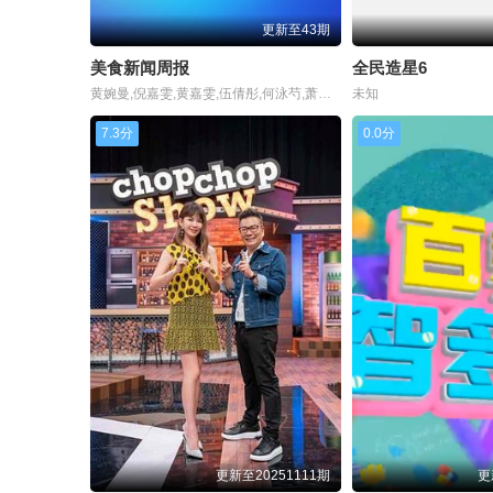
20241016
20241017
202
更新至43期
20241030
20241031
202
美食新闻周报
全民造星6
黄婉曼,倪嘉雯,黄嘉雯,伍倩彤,何泳芍,萧正楠
未知
20241113
20241114
202
7.3分
0.0分
20241127
20241128
202
20241211
20241212
202
20241225
20241226
202
20250109
20250113
202
20250123
20250217
202
20250227
20250303
202
20250313
20250317
202
更新至20251111期
更
20250327
20250331
202