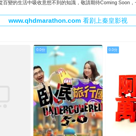
百變的生活中吸收意想不到的知識，敬請期待Coming Soon
40513
20240514
20240515
2024
www.qhdmarathon.com
看剧上秦皇影视
40605
20240606
20240617
2024
40627
20240701
20240702
2024
40711
20240715
20240716
2024
0.0分
0.0分
40725
20240730
20240731
2024
40812
20240813
20240814
2024
40826
20240827
20240828
2024
40909
20240910
20240911
2024
40923
20240924
20240925
2024
41007
20241008
20241009
2024