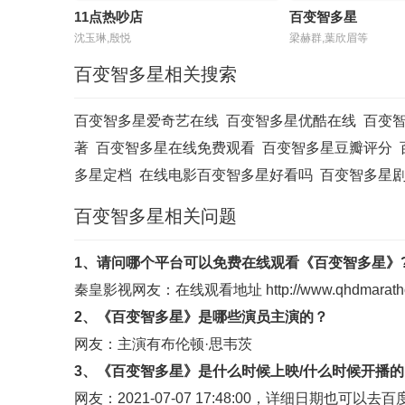
11点热吵店
百变智多星
20250414
20250415
202
沈玉琳,殷悦
梁赫群,葉欣眉等
20250428
20250429
202
百变智多星相关搜索
20250512
20250513
202
百变智多星爱奇艺在线
百变智多星优酷在线
百变
20250526
20250527
202
著
百变智多星在线免费观看
百变智多星豆瓣评分
多星定档
在线电影百变智多星好看吗
百变智多星
20250610
20250611
202
百变智多星相关问题
20250626
20250630
202
20250710
20250714
202
1、请问哪个平台可以免费在线观看《百变智多星》
秦皇影视
网友：在线观看地址
http://www.qhdmarath
20250724
20250728
202
2、《百变智多星》是哪些演员主演的？
20250807
20250811
202
网友：主演有布伦顿·思韦茨
3、《百变智多星》是什么时候上映/什么时候开播的
20250821
20250825
202
网友：2021-07-07 17:48:00，详细日期也可以去
百