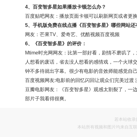
20250904
20250908
202
4、百变智多星如果播放卡顿怎么办？
百度贴吧
网友：播放页面卡顿可以刷新网页或者更
20250918
20250922
202
5、手机版免费在线点播《百变智多星》哪些网站还
20251002
20251006
202
网友：
芒果TV
、
爱奇艺
、
优酷视频
百度视频
20251016
20251020
202
6、《百变智多星》的评价：
Mtime时光网
网友：比第一部好看，剧情不磨叽了，
20251030
20251103
202
人想看的废话，省去没人想看的感情戏，一个火球
钟不多待就出字幕。很少有电影的音效师能感觉自
百度视频
网友:电影前的回忆闪回让观众们完美过渡
豆瓣电影
网友：《百变智多星》观感太割裂了，一
部片子我看得很爽。
若本站收录
本站所有视频和图片均来自互联