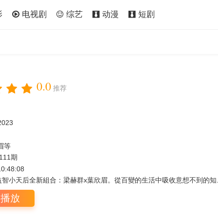
影
电视剧
综艺
动漫
短剧
0.0
推荐
2023
眉等
111期
10:48:08
智小天后全新組合：梁赫群x葉欣眉。從百變的生活中吸收意想不到的知..
即播放