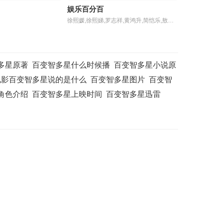
娱乐百分百
0422
20250423
20250424
徐熙媛,徐熙娣,罗志祥,黄鸿升,简恺乐,敖犬,廖威廉
0506
20250507
20250508
0520
20250521
20250522
多星原著
百变智多星什么时候播
百变智多星小说原
0603
20250604
20250609
电影百变智多星说的是什么
百变智多星图片
百变智
角色介绍
百变智多星上映时间
百变智多星迅雷
0619
20250624
20250625
0707
20250708
20250709
0721
20250722
20250723
0804
20250805
20250806
0818
20250819
20250820
0901
20250902
20250903