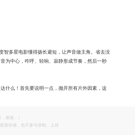
0915
20250916
20250917
0929
20250930
20251001
1013
20251014
20251015
1027
20251028
20251029
变智多星电影懂得扬长避短，让声音做主角。省去没
1110
20251111
声音为中心，咋呼、轻响、寂静形成节奏，然后一秒
表达什么！首先要说明一点，抛开所有片外因素，这
容，谢谢。）
供资源存储，也不参与录制、上传