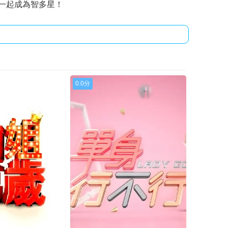
，一起成為智多星！
0520
20240521
20240530
0618
20240619
20240624
0703
20240704
20240708
0717
20240718
20240722
0.0分
0801
20240805
20240806
0815
20240819
20240820
0829
20240902
20240903
0912
20240916
20240917
0926
20240930
20241001
1010
20241014
20241015