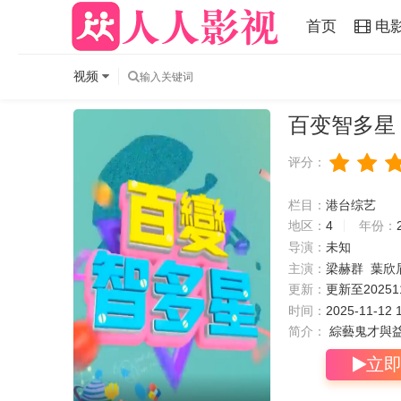
首页
电
视频
百变智多星
评分：
栏目：
港台综艺
地区：
4
年份：
导演：
未知
主演：
梁赫群
葉欣
更新：
更新至20251
时间：
2025-11-12 
简介：
綜藝鬼才與益
立