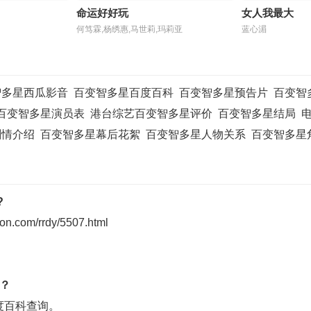
命运好好玩
女人我最大
50416
20250417
20250421
2025
何笃霖,杨绣惠,马世莉,玛莉亚
蓝心湄
50430
20250501
20250505
2025
50514
20250515
20250519
2025
智多星西瓜影音
百变智多星百度百科
百变智多星预告片
百变智
50528
20250529
20250602
2025
百变智多星演员表
港台综艺百变智多星评价
百变智多星结局
剧情介绍
百变智多星幕后花絮
百变智多星人物关系
百变智多星
50616
20250617
20250618
2025
50701
20250702
20250703
2025
50715
20250716
20250717
2025
?
on.com/rrdy/5507.html
50729
20250730
20250731
2025
50812
20250813
20250814
2025
？
50826
20250827
20250828
2025
度百科
查询。