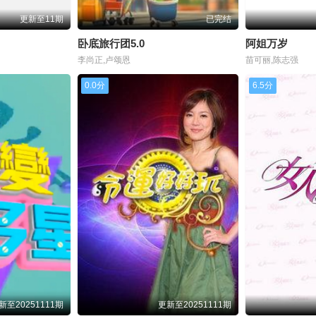
41021
20241022
20241023
2024
更新至11期
已完结
41104
20241105
20241106
2024
卧底旅行团5.0
阿姐万岁
李尚正,卢颂恩
苗可丽,陈志强
41118
20241119
20241120
2024
0.0分
6.5分
41202
20241203
20241204
2024
41216
20241217
20241218
2024
41230
20250101
20250102
2025
50114
20250115
20250116
2025
50218
20250219
20250220
2025
50304
20250305
20250306
2025
50318
20250319
20250320
2025
新至20251111期
更新至20251111期
50401
20250402
20250407
2025