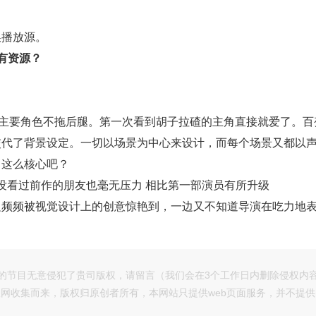
50909
20250910
20250911
2025
换播放源。
50923
20250924
20250925
2025
有资源？
51007
20251008
20251009
2025
51021
20251022
20251023
2025
主要角色不拖后腿。第一次看到胡子拉碴的主角直接就爱了。百
51104
20251105
20251106
2025
交代了背景设定。一切以场景为中心来设计，而每个场景又都以
己这么核心吧？
 没看过前作的朋友也毫无压力 相比第一部演员有所升级
边频频被视觉设计上的创意惊艳到，一边又不知道导演在吃力地
的节目无意侵犯了贵司版权，请留言（我们会在3个工作日内删除侵权内
网收集而来，版权归原创者所有，本网站只提供web页面服务，并不提