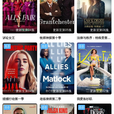
更新至第04集
更新至第05集
更新至第06集
诉讼女王
牧师神探第十季
法律与秩序：特殊受害者第二十七季
6.3
0.0
0.0
更新至第04集
更新至第05集
更新至第02集
猎捕行动第一季
老练律师第二季
我爱洛杉矶
0.0
0.0
0.0