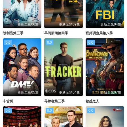
更新至第06集
更新至第09集
更新至第04集
战利品第三季
早间新闻第四季
联邦调查局第八季
0.0
0.0
0.0
更新至第05集
更新至第04集
更新至第07集
车管所
寻踪者第三季
敏感之人
0.0
0.0
0.0