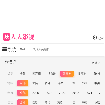
记录
导航
视频
欧美剧
收起
类型
全部
国产剧
港台剧
欧美剧
日韩剧
海外剧
地区
全部
大陆
香港
台湾
日本
韩国
欧美
年份
全部
2025
2024
2023
2022
2021
202
语言
全部
国语
粤语
英语
日语
韩语
泰语