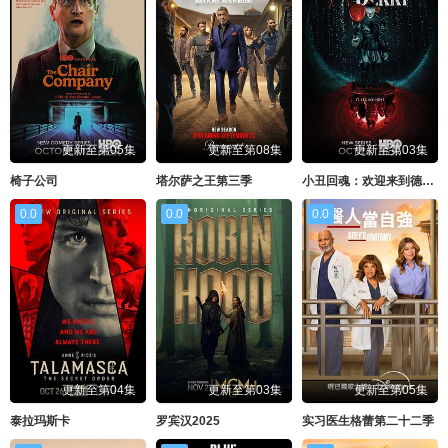
更新至第05集
更新至第08集
更新至第03集
椅子公司
塔尔萨之王第三季
小丑回魂：欢迎来到德里镇第一季
0.0
0.0
0.0
更新至第04集
更新至第03集
更新至第05集
泰拉玛斯卡
罗宾汉2025
实习医生格蕾第二十二季