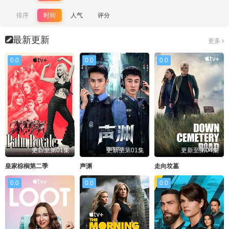
排序
时间
人气
评分
最新更新
更多
0.0
0.0
0.0
更新至第01集
更新至第01集
更新至第04集
皇家棕榈第二季
声渊
走向坟墓
0.0
0.0
0.0