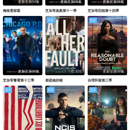
更新至第04集
更新至第06集
更新至第06集
梅格雷探案
芝加哥急救第十一季
芝加哥烈焰第十四季
0.0
0.0
0.0
更新至第06集
已完结
更新至第09集
芝加哥警署第十三季
都是她的错
合理怀疑第三季
0.0
0.0
0.0