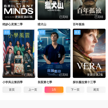
更新至第07集
已完结
已完结
绝妙心灵第二季
猎犬山
百年孤独
0.0
0.0
8.9
已完结
已完结
更新至第2集
小学风云第四季
良医第七季
探长薇拉第十三季
首页
上一页
1/5
下一页
尾页