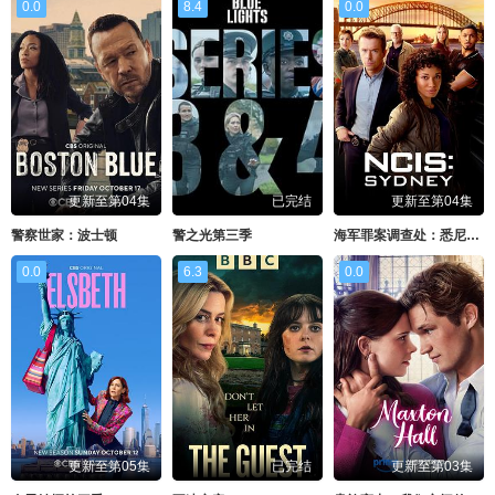
0.0
8.4
0.0
更新至第04集
已完结
更新至第04集
警察世家：波士顿
警之光第三季
海军罪案调查处：悉尼第三季
0.0
6.3
0.0
更新至第05集
已完结
更新至第03集