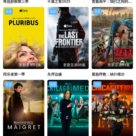
奇思妙探第三季
不速之客2025
贵族高中：我们之间的鸿沟第二季
0.0
0.0
0.0
更新至第02集
更新至第06集
更新至第04集
同乐者第一季
失序边缘
紧急呼救：纳什维尔
0.0
0.0
0.0