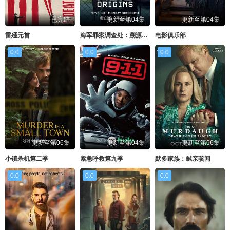
已完结
更新至第04集
更新至第04集
雷殛元首
海军罪案调查处：溯源第二季
电影俱乐部
0.0
0.0
0.0
更新至第06集
更新至第04集
更新至第06集
小镇杀机第二季
紧急呼救第九季
默多家族：弑亲骇闻
0.0
0.0
0.0