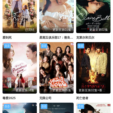
已完结
更新至第01集
更新至第02集
爱到死
星期五俱乐部17：善良赢得人心
克莱尔和贝尔
0.0
0.0
0.0
更新至第08集
更新至第05集
更新至第02集+番外02
毒爱2025
无限公司
死亡使者
0.0
0.0
0.0