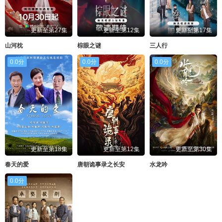
更新至第27集
更新至第12集
更新至第17集
山河枕
棕眼之谜
三人行
0.0分
0.0分
0.0分
更新至第18集
更新至第12集
更新至第30集
春天的爱
唐朝诡事录之长安
水龙吟
0.0分