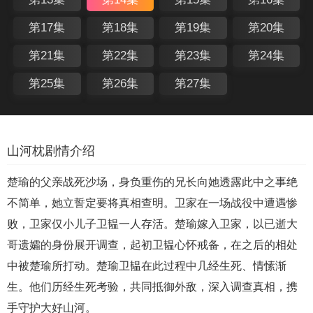
第17集
第18集
第19集
第20集
第21集
第22集
第23集
第24集
第25集
第26集
第27集
山河枕剧情介绍
楚瑜的父亲战死沙场，身负重伤的兄长向她透露此中之事绝
不简单，她立誓定要将真相查明。卫家在一场战役中遭遇惨
败，卫家仅小儿子卫韫一人存活。楚瑜嫁入卫家，以已逝大
哥遗孀的身份展开调查，起初卫韫心怀戒备，在之后的相处
中被楚瑜所打动。楚瑜卫韫在此过程中几经生死、情愫渐
生。他们历经生死考验，共同抵御外敌，深入调查真相，携
手守护大好山河。