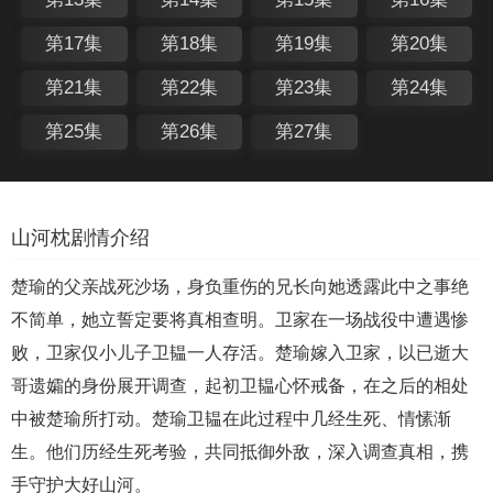
第17集
第18集
第19集
第20集
第21集
第22集
第23集
第24集
第25集
第26集
第27集
山河枕剧情介绍
楚瑜的父亲战死沙场，身负重伤的兄长向她透露此中之事绝
不简单，她立誓定要将真相查明。卫家在一场战役中遭遇惨
败，卫家仅小儿子卫韫一人存活。楚瑜嫁入卫家，以已逝大
哥遗孀的身份展开调查，起初卫韫心怀戒备，在之后的相处
中被楚瑜所打动。楚瑜卫韫在此过程中几经生死、情愫渐
生。他们历经生死考验，共同抵御外敌，深入调查真相，携
手守护大好山河。