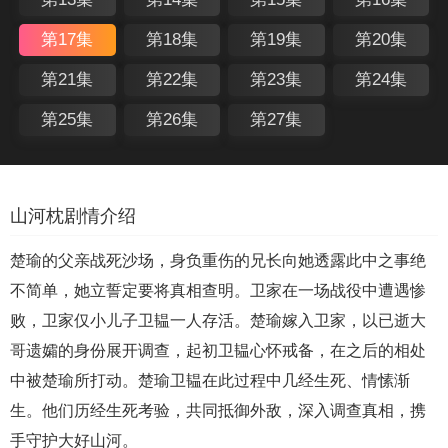
第17集
第18集
第19集
第20集
第21集
第22集
第23集
第24集
第25集
第26集
第27集
山河枕剧情介绍
楚瑜的父亲战死沙场，身负重伤的兄长向她透露此中之事绝
不简单，她立誓定要将真相查明。卫家在一场战役中遭遇惨
败，卫家仅小儿子卫韫一人存活。楚瑜嫁入卫家，以已逝大
哥遗孀的身份展开调查，起初卫韫心怀戒备，在之后的相处
中被楚瑜所打动。楚瑜卫韫在此过程中几经生死、情愫渐
生。他们历经生死考验，共同抵御外敌，深入调查真相，携
手守护大好山河。