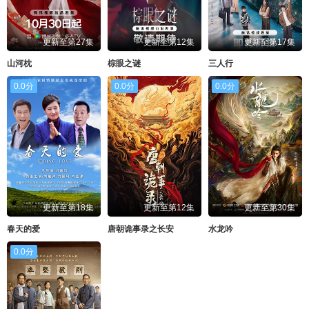
更新至第27集
更新至第12集
更新至第17集
山河枕
棕眼之谜
三人行
0.0分
0.0分
0.0分
更新至第18集
更新至第12集
更新至第30集
春天的爱
唐朝诡事录之长安
水龙吟
0.0分