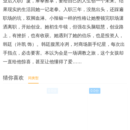
业后入职广厦，摩拳擦掌，要给自己的人生创一个未来。结
果现实的生活回她一记老拳。入职三年，没熬出头，还踩遍
职场的坑，双脚血淋。小辣椒一样的性格让她整顿完职场潇
洒离职，开始创业。她初生牛犊，但强在头脑聪慧，创业路
上，有挫折，也有收获。她遇到了她的伯乐，也是投资人，
韩廷（许凯 饰）。韩廷腹黑冷冽，对商场新手纪星，每次出
手指点，必击要害。本以为会是一场调教之旅，这个女孩却
一直给他惊喜，甚至让他懂得了爱……
猜你喜欢
同类型
0.0分
0.0分
0.0分