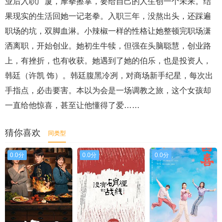
业后入职广厦，摩拳擦掌，要给自己的人生创一个未来。结
果现实的生活回她一记老拳。入职三年，没熬出头，还踩遍
职场的坑，双脚血淋。小辣椒一样的性格让她整顿完职场潇
洒离职，开始创业。她初生牛犊，但强在头脑聪慧，创业路
上，有挫折，也有收获。她遇到了她的伯乐，也是投资人，
韩廷（许凯 饰）。韩廷腹黑冷冽，对商场新手纪星，每次出
手指点，必击要害。本以为会是一场调教之旅，这个女孩却
一直给他惊喜，甚至让他懂得了爱……
猜你喜欢
同类型
0.0分
0.0分
0.0分