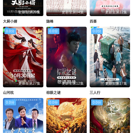
更新至第20集
更新至第04集
更新至第12集
大厨小婿
隐锋
四喜
0.0分
0.0分
0.0分
更新至第27集
更新至第12集
更新至第17集
山河枕
棕眼之谜
三人行
0.0分
0.0分
0.0分