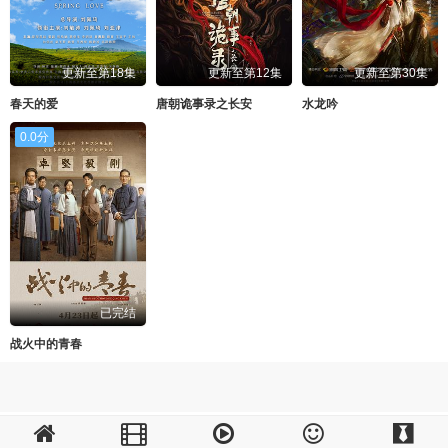
更新至第18集
更新至第12集
更新至第30集
春天的爱
唐朝诡事录之长安
水龙吟
0.0分
已完结
战火中的青春