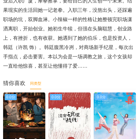
业后入职广厦，摩拳擦掌，要给自己的人生创一个未来。结
果现实的生活回她一记老拳。入职三年，没熬出头，还踩遍
职场的坑，双脚血淋。小辣椒一样的性格让她整顿完职场潇
洒离职，开始创业。她初生牛犊，但强在头脑聪慧，创业路
上，有挫折，也有收获。她遇到了她的伯乐，也是投资人，
韩廷（许凯 饰）。韩廷腹黑冷冽，对商场新手纪星，每次出
手指点，必击要害。本以为会是一场调教之旅，这个女孩却
一直给他惊喜，甚至让他懂得了爱……
猜你喜欢
同类型
0.0分
0.0分
0.0分