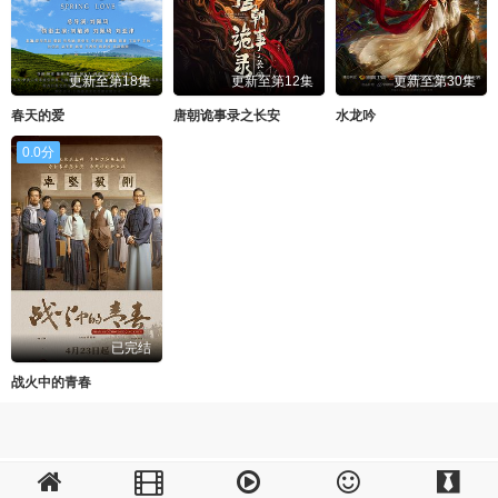
更新至第18集
更新至第12集
更新至第30集
春天的爱
唐朝诡事录之长安
水龙吟
0.0分
已完结
战火中的青春