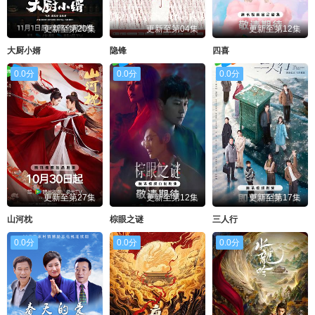
更新至第20集
更新至第04集
更新至第12集
大厨小婿
隐锋
四喜
0.0分
0.0分
0.0分
更新至第27集
更新至第12集
更新至第17集
山河枕
棕眼之谜
三人行
0.0分
0.0分
0.0分