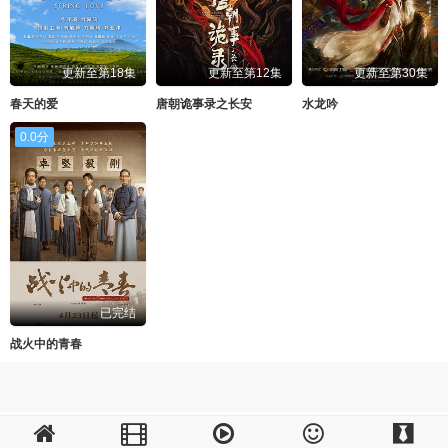
更新至第18集
更新至第12集
更新至第30集
春天的爱
唐朝诡事录之长安
水龙吟
0.0分
已完结
战火中的青春