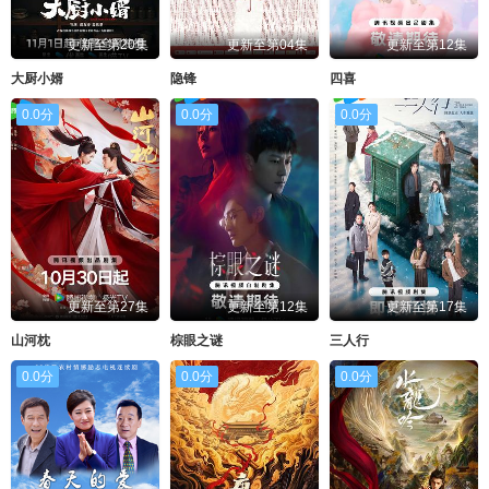
更新至第20集
更新至第04集
更新至第12集
大厨小婿
隐锋
四喜
0.0分
0.0分
0.0分
更新至第27集
更新至第12集
更新至第17集
山河枕
棕眼之谜
三人行
0.0分
0.0分
0.0分