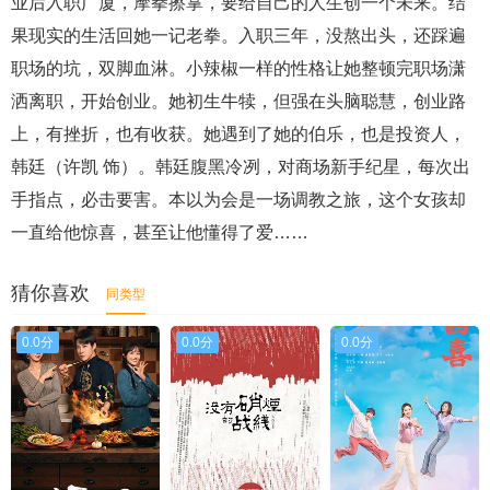
业后入职广厦，摩拳擦掌，要给自己的人生创一个未来。结
果现实的生活回她一记老拳。入职三年，没熬出头，还踩遍
职场的坑，双脚血淋。小辣椒一样的性格让她整顿完职场潇
洒离职，开始创业。她初生牛犊，但强在头脑聪慧，创业路
上，有挫折，也有收获。她遇到了她的伯乐，也是投资人，
韩廷（许凯 饰）。韩廷腹黑冷冽，对商场新手纪星，每次出
手指点，必击要害。本以为会是一场调教之旅，这个女孩却
一直给他惊喜，甚至让他懂得了爱……
猜你喜欢
同类型
0.0分
0.0分
0.0分