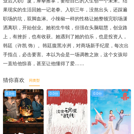
业后入职广厦，摩拳擦掌，要给自己的人生创一个未来。结
果现实的生活回她一记老拳。入职三年，没熬出头，还踩遍
职场的坑，双脚血淋。小辣椒一样的性格让她整顿完职场潇
洒离职，开始创业。她初生牛犊，但强在头脑聪慧，创业路
上，有挫折，也有收获。她遇到了她的伯乐，也是投资人，
韩廷（许凯 饰）。韩廷腹黑冷冽，对商场新手纪星，每次出
手指点，必击要害。本以为会是一场调教之旅，这个女孩却
一直给他惊喜，甚至让他懂得了爱……
猜你喜欢
同类型
0.0分
0.0分
0.0分