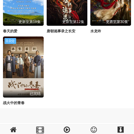
更新至第18集
更新至第12集
更新至第30集
春天的爱
唐朝诡事录之长安
水龙吟
0.0分
已完结
战火中的青春