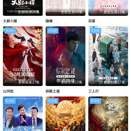
更新至第20集
更新至第04集
更新至第12集
大厨小婿
隐锋
四喜
0.0分
0.0分
0.0分
更新至第27集
更新至第12集
更新至第17集
山河枕
棕眼之谜
三人行
0.0分
0.0分
0.0分