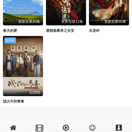
更新至第18集
更新至第12集
更新至第30集
春天的爱
唐朝诡事录之长安
水龙吟
0.0分
已完结
战火中的青春