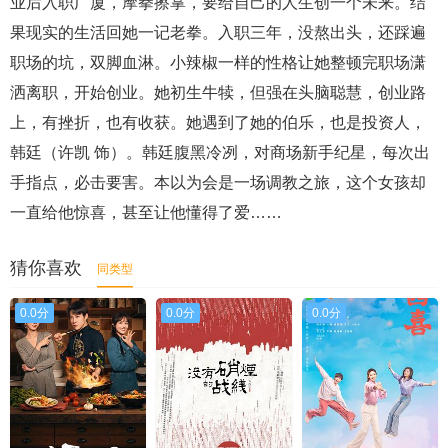
业后入职广厦，摩拳擦掌，要给自己的人生创一个未来。结
果现实的生活回她一记老拳。入职三年，没熬出头，还踩遍
职场的坑，双脚血淋。小辣椒一样的性格让她整顿完职场潇
洒离职，开始创业。她初生牛犊，但强在头脑聪慧，创业路
上，有挫折，也有收获。她遇到了她的伯乐，也是投资人，
韩廷（许凯 饰）。韩廷腹黑冷冽，对商场新手纪星，每次出
手指点，必击要害。本以为会是一场调教之旅，这个女孩却
一直给他惊喜，甚至让他懂得了爱……
猜你喜欢
同类型
0.0分
0.0分
0.0分