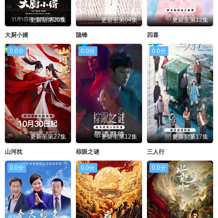
更新至第20集
更新至第04集
更新至第12集
大厨小婿
隐锋
四喜
0.0分
0.0分
0.0分
更新至第27集
更新至第12集
更新至第17集
山河枕
棕眼之谜
三人行
0.0分
0.0分
0.0分