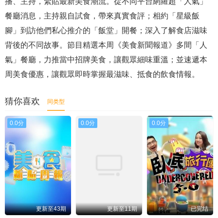
播、主持，緊貼最新美食潮流。從不同平台網羅超「人氣」
餐廳消息，主持親自試食，帶來真實食評；相約「星級飯
腳」到訪他們私心推介的「飯堂」開餐；深入了解食店滋味
背後的不同故事。節目精選本周《美食新聞報道》多間「人
氣」餐廳，力推當中招牌美食，讓觀眾細味重溫；並速遞本
周美食優惠，讓觀眾即時掌握最滋味、抵食的飲食情報。
猜你喜欢
同类型
0.0分
0.0分
0.0分
更新至43期
更新至11期
已完结