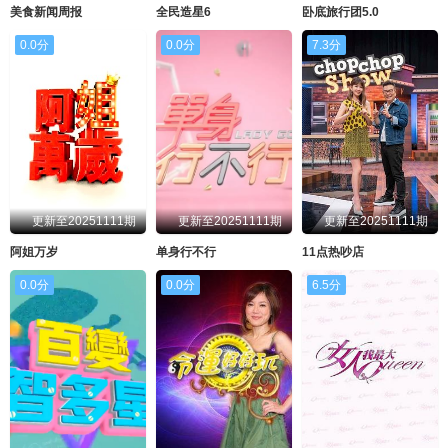
美食新闻周报
全民造星6
卧底旅行团5.0
0.0分
0.0分
7.3分
更新至20251111期
更新至20251111期
更新至20251111期
阿姐万岁
单身行不行
11点热吵店
0.0分
0.0分
6.5分