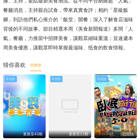
播、主持，緊貼最新美食潮流。從不同平台網羅超「人氣」
餐廳消息，主持親自試食，帶來真實食評；相約「星級飯
腳」到訪他們私心推介的「飯堂」開餐；深入了解食店滋味
背後的不同故事。節目精選本周《美食新聞報道》多間「人
氣」餐廳，力推當中招牌美食，讓觀眾細味重溫；並速遞本
周美食優惠，讓觀眾即時掌握最滋味、抵食的飲食情報。
猜你喜欢
同类型
0.0分
0.0分
0.0分
更新至43期
更新至11期
已完结