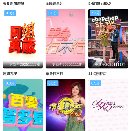
美食新闻周报
全民造星6
卧底旅行团5.0
0.0分
0.0分
7.3分
更新至20251111期
更新至20251111期
更新至20251111期
阿姐万岁
单身行不行
11点热吵店
0.0分
0.0分
6.5分