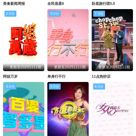
美食新闻周报
全民造星6
卧底旅行团5.0
0.0分
0.0分
7.3分
更新至20251111期
更新至20251111期
更新至20251111期
阿姐万岁
单身行不行
11点热吵店
0.0分
0.0分
6.5分