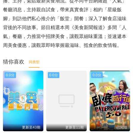
播、主持，緊貼最新美食潮流。從不同平台網羅超「人氣」
餐廳消息，主持親自試食，帶來真實食評；相約「星級飯
腳」到訪他們私心推介的「飯堂」開餐；深入了解食店滋味
背後的不同故事。節目精選本周《美食新聞報道》多間「人
氣」餐廳，力推當中招牌美食，讓觀眾細味重溫；並速遞本
周美食優惠，讓觀眾即時掌握最滋味、抵食的飲食情報。
猜你喜欢
同类型
0.0分
0.0分
0.0分
更新至43期
更新至11期
已完结